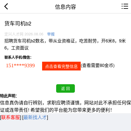
信息内容
货车司机b2
定兴人才网 2026.08.06
举报
招聘货车司机b2数名，带从业资格证，吃苦耐劳，开6米8，9米
6，工资面议
联系人手机/微信：
(查看需要80金币)
151****9399
点击查看完整信息
特此声明：
信息真伪请自行辨别，求职应聘须谨慎，网站对此不承担任何保
证或连带责任! 希望我们的平台能为您带来更多的便利！
[
联系客服
]
[
最新找人才
]