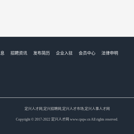
信息
招聘资讯
发布简历
企业入驻
会员中心
法律申明
们
定兴人才网,定兴招聘网,定兴人才市场,定兴人事人才网
Copyright © 2017-2022 定兴人才网 www.cpqw.cn All rights reserved.