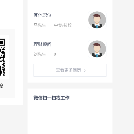
其他职位
马先生
·
中专/技校
理财顾问
刘先生
·
0
查看更多简历
息
微信扫一扫找工作