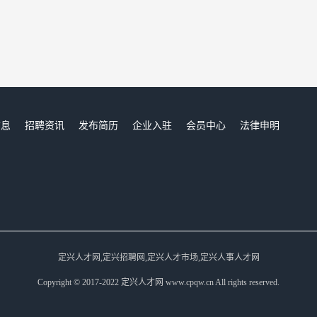
信息
招聘资讯
发布简历
企业入驻
会员中心
法律申明
们
定兴人才网,定兴招聘网,定兴人才市场,定兴人事人才网
Copyright © 2017-2022 定兴人才网 www.cpqw.cn All rights reserved.