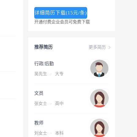
详细简历下载(15元/条)
开通付费企业会员可免费下载
推荐简历
更多简历
行政/后勤
吴先生
·
大专
文员
张女士
·
高中
教师
刘女士
·
本科