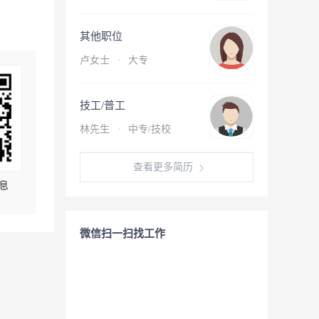
其他职位
卢女士
·
大专
技工/普工
林先生
·
中专/技校
查看更多简历
息
微信扫一扫找工作