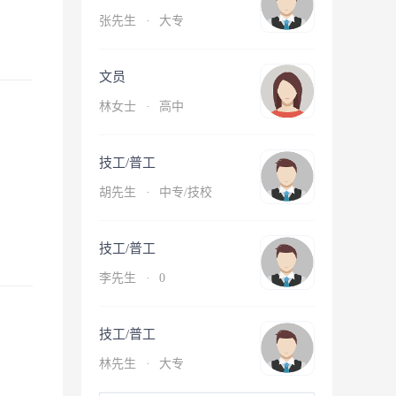
张先生
·
大专
文员
林女士
·
高中
技工/普工
胡先生
·
中专/技校
技工/普工
李先生
·
0
技工/普工
林先生
·
大专