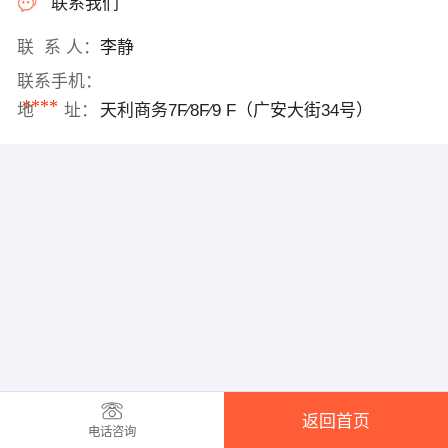
联系我们
联 系 人：
李静
联系手机：
****
地 址：
天利商务7F∕8F∕9 F（广安大街34号）
返回首页
电话咨询