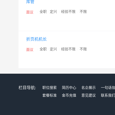
库管
/
全职
/
定兴
/
经验不限
/
不限
面议
折页机机长
/
全职
/
定兴
/
经验不限
/
不限
面议
栏目导航:
职位搜索
简历中心
名企展示
一句话
套餐标准
金币充值
意见建议
联系我