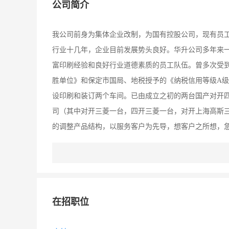
公司简介
我公司前身为集体企业改制，为国有控股公司，现有员工
行业十几年，企业目前发展势头良好。华升公司多年来
富印刷经验和良好行业道德素质的员工队伍。曾多次受到上
胜单位》和保定市国局、地税授予的《纳税信用等级A
设印刷和装订两个车间。已由成立之初的两台国产对开
司（其中对开三菱一台，四开三菱一台，对开上海高斯三
的调整产品结构，以服务客户为先导，想客户之所想，
在招职位